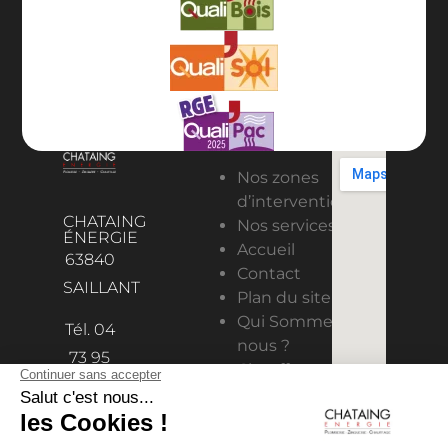
Nos zones
d’intervention
CHATAING
Nos services
ÉNERGIE
Accueil
63840
Contact
SAILLANT
Plan du site
Qui Sommes-
Tél. 04
nous ?
73 95
Chauffage
98 11
Solaire
contact@chataing-
Climatisation
& ventilation
energie.fr