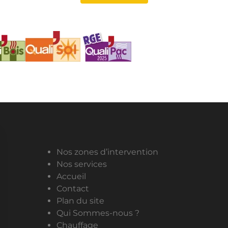
Nos zones d’intervention
Nos services
Accueil
Contact
Plan du site
Qui Sommes-nous ?
Chauffage