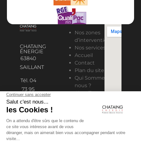
Nos zones
d’intervention
CHATAING
Nos services
ÉNERGIE
Accueil
63840
Contact
SAILLANT
Plan du site
Qui Sommes-
Tél. 04
nous ?
73 95
Chauffage
98 11
Solaire
contact@chataing-
Climatisation
& ventilation
energie.fr
Plomberie
Pompes à
chaleur