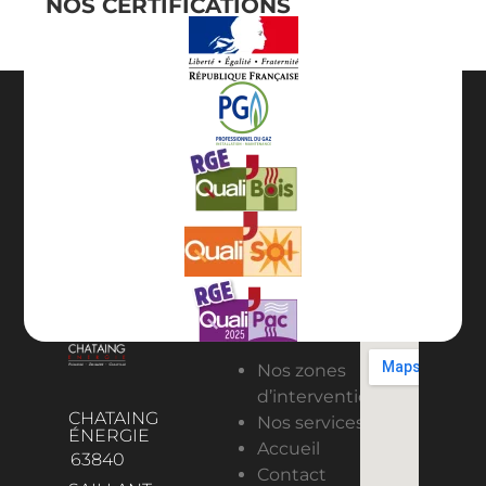
NOS CERTIFICATIONS
Nos zones
d’intervention
CHATAING
Nos services
ÉNERGIE
Accueil
63840
Contact