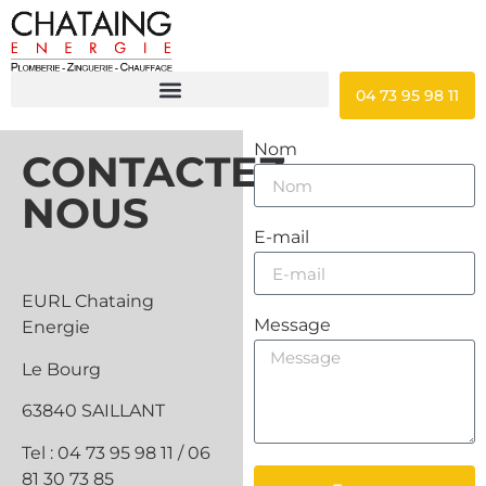
04 73 95 98 11
Nom
CONTACTEZ-
NOUS
E-mail
EURL Chataing
Message
Energie
Le Bourg
63840 SAILLANT
Tel :
04 73 95 98 11
/
06
81 30 73 85