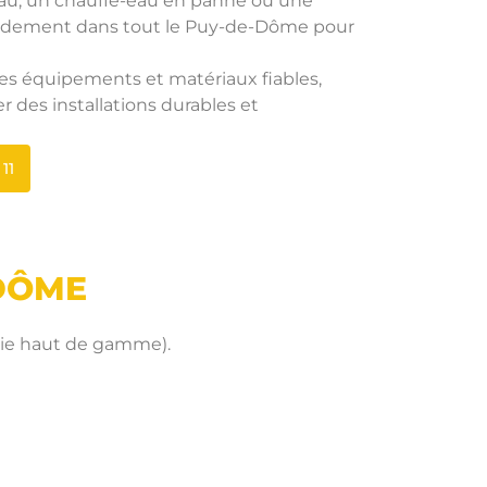
eau, un chauffe-eau en panne ou une
pidement dans tout le Puy-de-Dôme pour
des équipements et matériaux fiables,
 des installations durables et
11
-DÔME
terie haut de gamme).