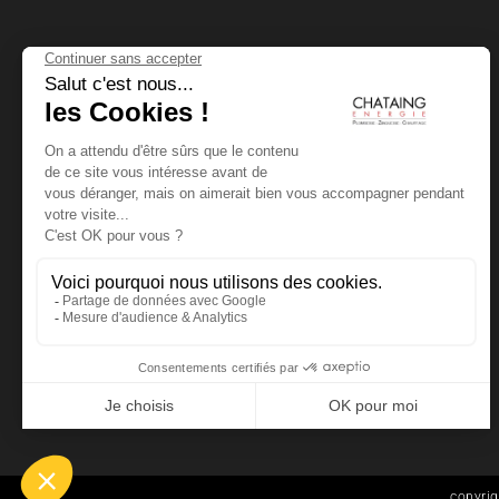
CHATAING ÉNERGIE
63840 SAILLANT
Tél. 04 73 95 98 11
contact@chataing-energie.fr
copyrig