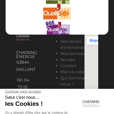
Nos zones
d’intervention
CHATAING
Nos services
ÉNERGIE
Accueil
63840
Contact
SAILLANT
Plan du site
Qui Sommes-
Tél. 04
nous ?
73 95
Chauffage
98 11
Solaire
contact@chataing-
Climatisation
& ventilation
energie.fr