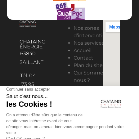
Nos zones
d’intervention
CHATAING
Nos services
ÉNERGIE
Accueil
63840
Contact
SAILLANT
Plan du site
Qui Sommes-
Tél. 04
nous ?
73 95
Chauffage
98 11
Solaire
contact@chataing-
Climatisation
& ventilation
energie.fr
Plomberie
Pompes à
chaleur