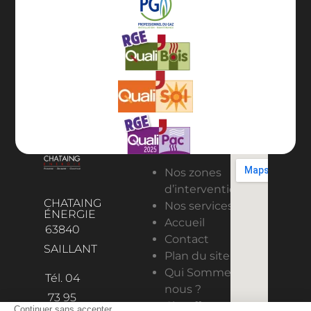
Nos zones
d’intervention
CHATAING
Nos services
ÉNERGIE
Accueil
63840
Contact
SAILLANT
Plan du site
Qui Sommes-
Tél. 04
nous ?
73 95
Chauffage