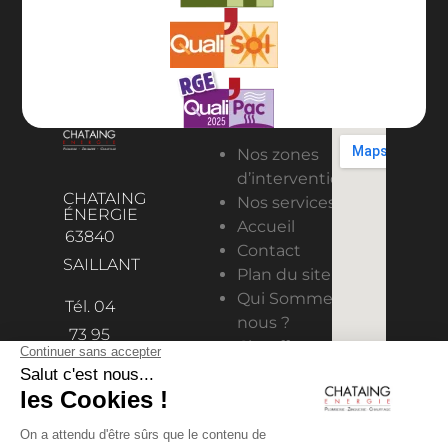
Nos zones
d’intervention
CHATAING
Nos services
ÉNERGIE
Accueil
63840
Contact
SAILLANT
Plan du site
Qui Sommes-
Tél. 04
nous ?
73 95
Chauffage
98 11
Solaire
contact@chataing-
Climatisation
& ventilation
energie.fr
Plomberie