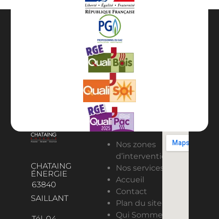
Nos zones
d’intervention
CHATAING
Nos services
ÉNERGIE
Accueil
63840
Contact
SAILLANT
Plan du site
Qui Sommes-
Tél. 04